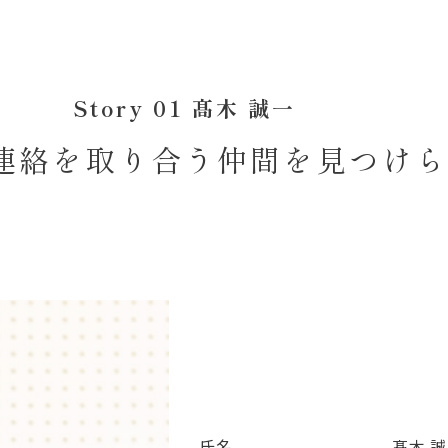
Story 01 髙木 誠一
連絡を取り合う仲間を
見つけら
氏名
髙木 